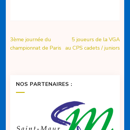
Navigation
3ème journée du
5 joueurs de la VGA
de
championnat de Paris
au CPS cadets / juniors
l’article
NOS PARTENAIRES :